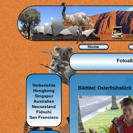
Home
Fotoal
Vorberichte
Bildtitel: Osterfrühstück
Hongkong
Singapur
Australien
Neuseeland
Fidschi
San Francisco