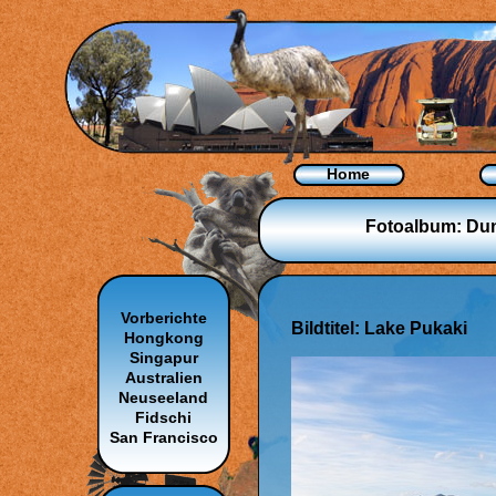
Home
Fotoalbum: Dun
Vorberichte
Bildtitel: Lake Pukaki
Hongkong
Singapur
Australien
Neuseeland
Fidschi
San Francisco