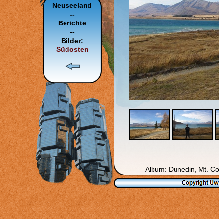
Neuseeland
--
Berichte
--
Bilder:
Südosten
Album: Dunedin, Mt. Coo