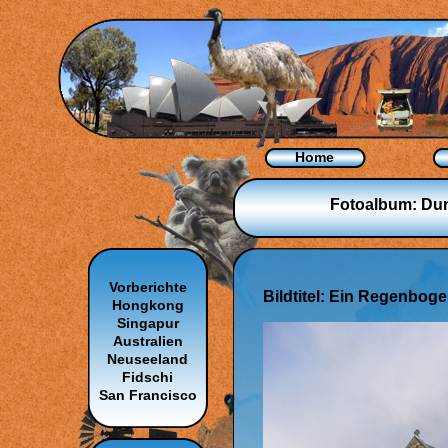
Home
Fotoalbum: Dun
Vorberichte
Bildtitel: Ein Regenbog
Hongkong
Singapur
Australien
Neuseeland
Fidschi
San Francisco