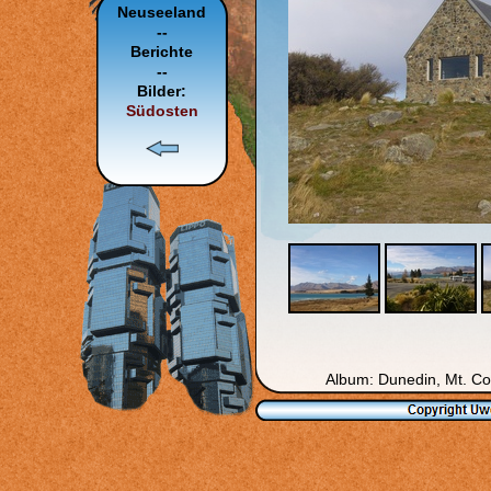
Neuseeland
--
Berichte
--
Bilder:
Südosten
Album: Dunedin, Mt. Coo